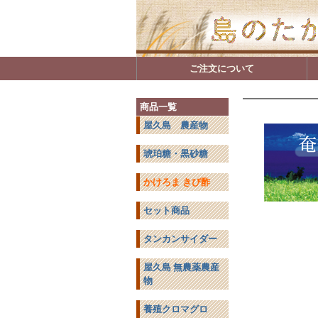
ご注文について
商品一覧
屋久島 農産物
琥珀糖・黒砂糖
かけろま きび酢
セット商品
タンカンサイダー
屋久島 無農薬農産
物
養殖クロマグロ