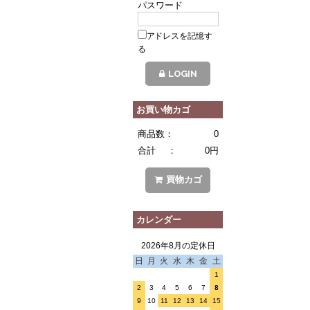
パスワード
アドレスを記憶す
る
LOGIN
お買い物カゴ
商品数：
0
合計 ：
0円
買物カゴ
カレンダー
2026年8月の定休日
日
月
火
水
木
金
土
1
2
3
4
5
6
7
8
9
10
11
12
13
14
15