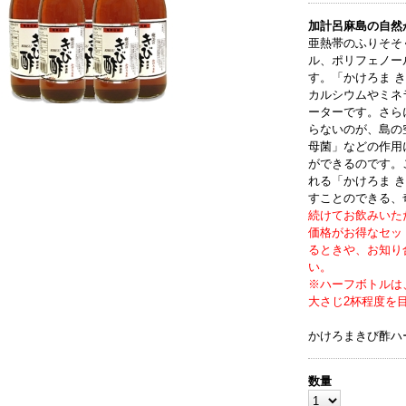
加計呂麻島の自然
亜熱帯のふりそそ
ル、ポリフェノー
す。「かけろま 
カルシウムやミネ
ーターです。さら
らないのが、島の
母菌」などの作用
ができるのです。
れる「かけろま 
すことのできる、
続けてお飲みいた
価格がお得なセッ
るときや、お知り
い。
※ハーフボトルは
大さじ2杯程度を
かけろまきび酢ハー
数量