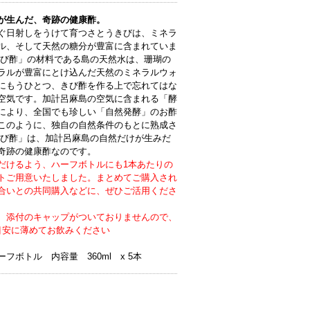
が生んだ、奇跡の健康酢。
ぐ日射しをうけて育つさとうきびは、ミネラ
ル、そして天然の糖分が豊富に含まれていま
きび酢」の材料である島の天然水は、珊瑚の
ラルが豊富にとけ込んだ天然のミネラルウォ
にもうひとつ、きび酢を作る上で忘れてはな
空気です。加計呂麻島の空気に含まれる「酵
により、全国でも珍しい「自然発酵」のお酢
このように、独自の自然条件のもとに熟成さ
きび酢」は、加計呂麻島の自然だけが生みだ
奇跡の健康酢なのです。
だけるよう、ハーフボトルにも1本あたりの
トご用意いたしました。まとめてご購入され
合いとの共同購入などに、ぜひご活用くださ
、添付のキャップがついておりませんので、
目安に薄めてお飲みください
フボトル 内容量 360ml x 5本