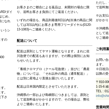
ただし、
お客さまのご都合による返品は、未開封の場合に限
で送料無
ARD/ダイ
り、送料お客さま負担にてご返送ください。
※お支払
はじめ、
いずれの場合も、商品到着後8日以内(冷凍の商品に関
がかかり
用になれ
しては3日以内)にお客さま専用フリーダイヤル(0120-
※沖縄県
13-1083)へご連絡ください。
というシ
として追
りご連絡
ますの
配送について
ご利用
配送は原則としてヤマト運輸となります。まれに佐
川急便での配送もありますが、その際は個別にお知
00
お問い合
らせいたします。
ます。
「養殖クロマグロ（クール宅急便）」並びに「農産
※日祝日
物」については、「それ以外の商品（通常配送）」
以降の受
とは別に産地より直接お届けいたします。
〒810-
配送は日本国内限定とさせていただきます。
1-15-6
ます。
TEL : 01
ます。
沖縄県の一部および島嶼部につきましては、原則と
info@shi
意下さ
して追加料金がかかりますので、その場合は、弊社
よりご連絡いたします。
営業時