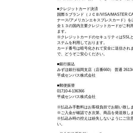
■クレジットカード決済
国際５ブランド（ＪＣＢ/VISA/MASTER C
ナース/アメリカンエキスプレスカード）を
全１３の国内主要クレジットカードがご利
ます。
※クレジットカードのセキュリティはSSL
ステムを利用しております。
カード番号は暗号化されて安全に送信され
で、どうぞご安心ください。
■銀行振込
みずほ銀行福岡支店（店番660） 普通 26134
平成センバス株式会社
■郵便振替
01710-4-136366
平成センバス株式会社
※払込み手数料はお客様負担でお願い致し
※ご入金が確認でき次第、商品を発送致し
※払込み時の控えは紛失しないようにご注
い。