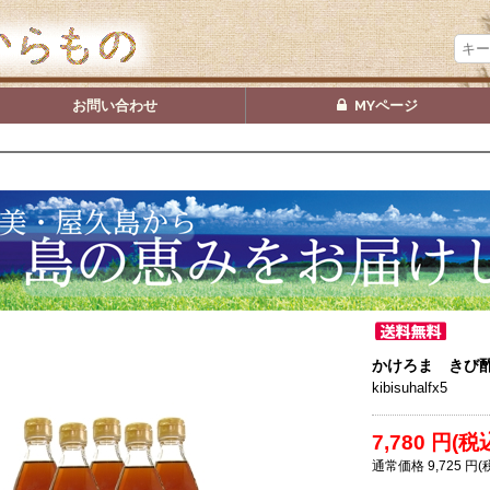
お問い合わせ
MYページ
かけろま きび酢ハ
kibisuhalfx5
7,780
円(税
通常価格
9,725
円(